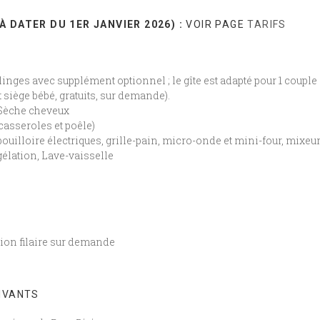
 DATER DU 1ER JANVIER 2026) :
VOIR PAGE
TARIFS
 linges avec supplément optionnel ; le gîte est adapté pour 1 couple
et siège bébé, gratuits, sur demande).
 Sèche cheveux
casseroles et poêle)
ouilloire électriques, grille-pain, micro-onde et mini-four, mixeur
élation, Lave-vaisselle
exion filaire sur demande
IVANTS