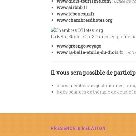
www.diois-tourisme.com
:
Office de T
www.airbnb.fr
www.leboncoin.fr
www.chambresdhotes.org
La Belle Etoile : Gîte 3 étoiles en pleine 
www.greengo.voyage
www.la-belle-etoile-du-diois.fr
:
notre
Il vous sera possible de particip
à nos méditations quotidiennes, lors
à des séances de thérapie de couple I
PRÉSENCE & RELATION