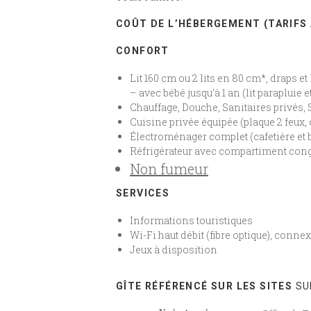
COÛT DE L’HÉBERGEMENT (TARIFS À
CONFORT
Lit 160 cm ou 2 lits en 80 cm*, draps et
– avec bébé jusqu’à 1 an (lit parapluie 
Chauffage, Douche, Sanitaires privés,
Cuisine privée équipée (plaque 2 feux, 
Électroménager complet (cafetière et b
Réfrigérateur avec compartiment cong
Non fumeur
SERVICES
Informations touristiques
Wi-Fi haut débit (fibre optique), conn
Jeux à disposition
GÎTE RÉFÉRENCÉ SUR LES SITES
SU