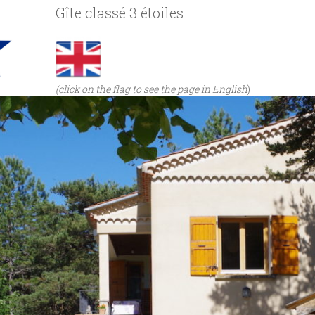
Gîte classé 3 étoiles
(click on the flag to see the page in English
)