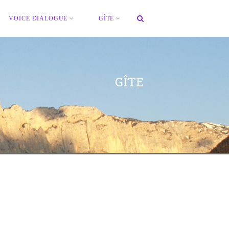
VOICE DIALOGUE
GÎTE
GÎTE