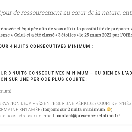
jour de ressourcement au cœur de la nature, entre
énovée et équipée afin de vous offrir la possibilité de préparer 
e ». Celui-ci a été classé « 3 étoiles » le 25 mars 2022 par l’Off
OUR 4 NUITS CONSÉCUTIVES MINIMUM :
UR 3 NUITS CONSÉCUTIVES MINIMUM – OU BIEN EN L’A
ION SUR UNE PÉRIODE PLUS COURTE :
nimum)
ERVATION DÉJÀ PRÉSENTE SUR UNE PÉRIODE « COURTE », N’HÉ
 SEMAINE ENTAMÉE (
toujours sur 2 nuits minimum
)
u de nous adresser un email :
contact@presence-relation.fr
!