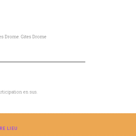
es Drome
.
Gites Drome
articipation en sus.
RE LIEU