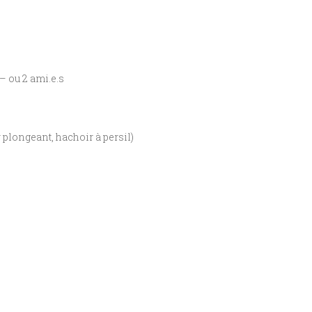
 – ou 2 ami.e.s
 plongeant, hachoir à persil)