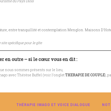
ourisme du Pays Diois
nature, entre tranquillité et contemplation Menglon.
Maisons D’Hot
 site spécifique pour le gîte
er en outre – si le cœur vous en dit :
que nous sommes présents sur le lieu,
mago avec Thérèse Buffel (voir l’onglet
THERAPIE DE COUPLE
), p
THÉRAPIE IMAGO ET VOICE DIALOGUE
NOT