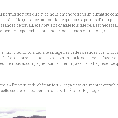
r permis de nous dire et de nous entendre dans un climat de confia
us grâce à ta guidance bienveillante qui nous a permis d’aller plu
 séances de travail, et j’y reviens chaque fois que cela est nécessa
lement indispensable pour une re -connexion entre nous, »
is et moi cheminons dans le sillage des belles séances que tu nou
 le flot du torrent, et nous avons vraiment le sentiment d’avoir o
eur de nous accompagner sur ce chemin, avec la belle présence qui
rmis « l’ouverture du château fort »… et ça c’est vraiment incroyable
cette escale ressourcement à La Belle Étoile… Big hug, »