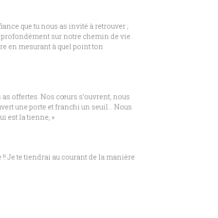
nce que tu nous as invité à retrouver ;
s profondément sur notre chemin de vie .
ire en mesurant à quel point ton
s as offertes. Nos cœurs s’ouvrent, nous
uvert une porte et franchi un seuil… Nous
 est la tienne, »
 !! Je te tiendrai au courant de la manière