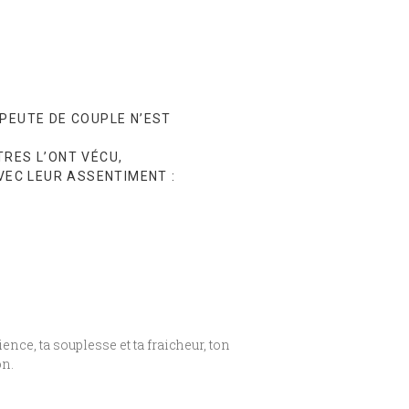
PEUTE DE COUPLE N’EST
RES L’ONT VÉCU,
VEC LEUR ASSENTIMENT :
ce, ta souplesse et ta fraicheur, ton
on.