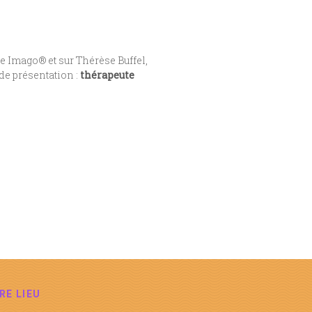
e Imago® et sur Thérèse Buffel,
 de présentation :
thérapeute
RE LIEU