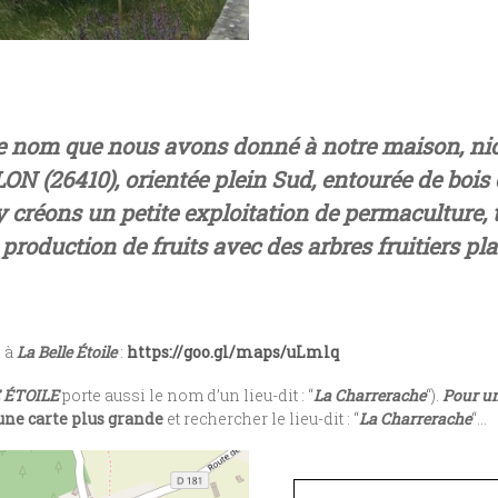
e nom que nous avons donné à notre maison, nich
(26410), orientée plein Sud, entourée de bois 
 y créons un petite exploitation de permaculture,
production de fruits avec des arbres fruitiers pl
e à
La Belle Étoile
:
https://goo.gl/maps/uLmlq
 ÉTOILE
porte aussi le nom d’un lieu-dit : “
La Charrerache
“).
Pour un
une carte plus grande
et rechercher le lieu-dit : “
La Charrerache
“…